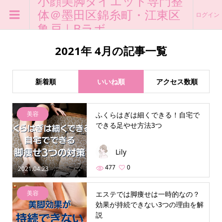
小顔美脚ダイエット専門整
体＠墨田区錦糸町・江東区
ログイン
亀戸｜Bラボ
2021年 4月の記事一覧
新着順
いいね順
アクセス数順
美容
ふくらはぎは細くできる！自宅で
できる足やせ方法3つ
Lily
477
0
2021.04.23
美容
エステでは脚痩せは一時的なの？
効果が持続できない3つの理由を解
説