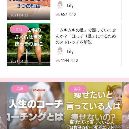
Lily
657
0
2021.04.23
美容
「ムキムキの足」で困っていませ
んか？「ほっそり足」にするため
のストレッチを解説
Lily
1144
0
2021.04.23
美容
美容
痩せたいと言っている人
は痩せない｜ダイエット