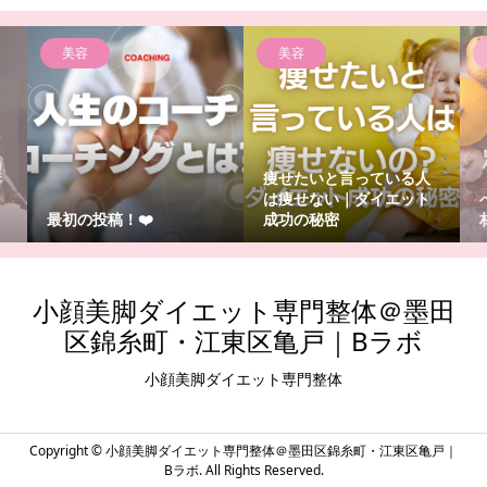
美容
美容
痩せたいと言っている人
は痩せない｜ダイエット
最初の投稿！❤️
成功の秘密
小顔美脚ダイエット専門整体＠墨田
区錦糸町・江東区亀戸｜Bラボ
小顔美脚ダイエット専門整体
Copyright ©
小顔美脚ダイエット専門整体＠墨田区錦糸町・江東区亀戸｜
Bラボ. All Rights Reserved.