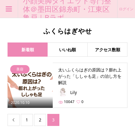
小顔美脚ダイエット専門整
体＠墨田区錦糸町・江東区
ログイン
亀戸｜Bラボ
ふくらはぎやせ
新着順
いいね順
アクセス数順
美容
太いふくらはぎの原因は？膨れ上
がった「ししゃも足」の治し方を
解説
Lily
10047
0
2020.10.10
1
2
3
